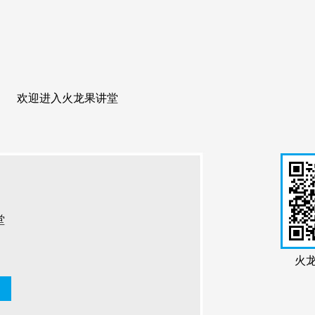
欢迎进入火龙果讲堂
堂
火